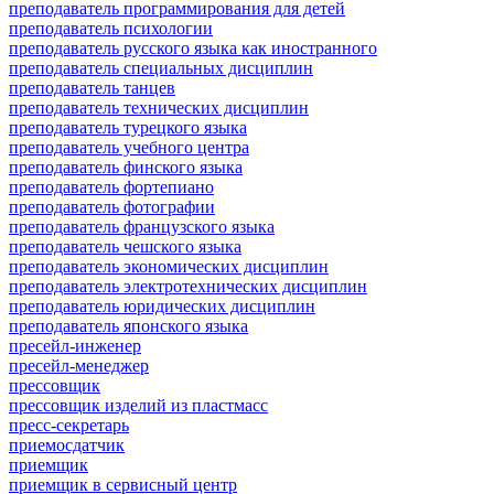
преподаватель программирования для детей
преподаватель психологии
преподаватель русского языка как иностранного
преподаватель специальных дисциплин
преподаватель танцев
преподаватель технических дисциплин
преподаватель турецкого языка
преподаватель учебного центра
преподаватель финского языка
преподаватель фортепиано
преподаватель фотографии
преподаватель французского языка
преподаватель чешского языка
преподаватель экономических дисциплин
преподаватель электротехнических дисциплин
преподаватель юридических дисциплин
преподаватель японского языка
пресейл-инженер
пресейл-менеджер
прессовщик
прессовщик изделий из пластмасс
пресс-секретарь
приемосдатчик
приемщик
приемщик в сервисный центр