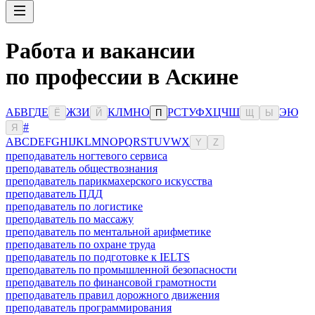
Работа и вакансии
по профессии в Аскине
А
Б
В
Г
Д
Е
Ж
З
И
К
Л
М
Н
О
Р
С
Т
У
Ф
Х
Ц
Ч
Ш
Э
Ю
Ё
Й
П
Щ
Ы
#
Я
A
B
C
D
E
F
G
H
I
J
K
L
M
N
O
P
Q
R
S
T
U
V
W
X
Y
Z
преподаватель ногтевого сервиса
преподаватель обществознания
преподаватель парикмахерского искусства
преподаватель ПДД
преподаватель по логистике
преподаватель по массажу
преподаватель по ментальной арифметике
преподаватель по охране труда
преподаватель по подготовке к IELTS
преподаватель по промышленной безопасности
преподаватель по финансовой грамотности
преподаватель правил дорожного движения
преподаватель программирования