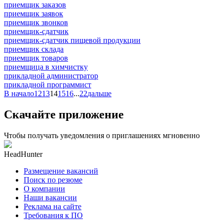
приемщик заказов
приемщик заявок
приемщик звонков
приемщик-сдатчик
приемщик-сдатчик пищевой продукции
приемщик склада
приемщик товаров
приемщица в химчистку
прикладной администратор
прикладной программист
В начало
12
13
14
15
16
...
22
дальше
Скачайте приложение
Чтобы получать уведомления о приглашениях мгновенно
HeadHunter
Размещение вакансий
Поиск по резюме
О компании
Наши вакансии
Реклама на сайте
Требования к ПО