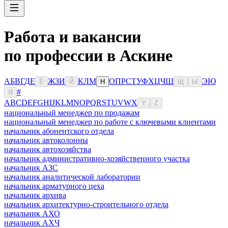
Работа и вакансии
по профессии в Аскине
А
Б
В
Г
Д
Е
Ж
З
И
К
Л
М
О
П
Р
С
Т
У
Ф
Х
Ц
Ч
Ш
Э
Ю
Ё
Й
Н
Щ
Ы
#
Я
A
B
C
D
E
F
G
H
I
J
K
L
M
N
O
P
Q
R
S
T
U
V
W
X
Y
Z
национальный менеджер по продажам
национальный менеджер по работе с ключевыми клиентами
начальник абонентского отдела
начальник автоколонны
начальник автохозяйства
начальник административно-хозяйственного участка
начальник АЗС
начальник аналитической лаборатории
начальник арматурного цеха
начальник архива
начальник архитектурно-строительного отдела
начальник АХО
начальник АХЧ