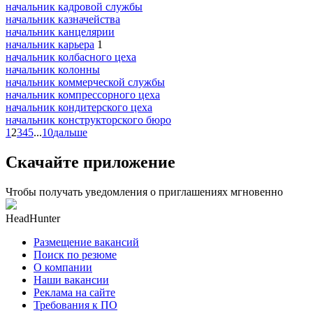
начальник кадровой службы
начальник казначейства
начальник канцелярии
начальник карьера
1
начальник колбасного цеха
начальник колонны
начальник коммерческой службы
начальник компрессорного цеха
начальник кондитерского цеха
начальник конструкторского бюро
1
2
3
4
5
...
10
дальше
Скачайте приложение
Чтобы получать уведомления о приглашениях мгновенно
HeadHunter
Размещение вакансий
Поиск по резюме
О компании
Наши вакансии
Реклама на сайте
Требования к ПО