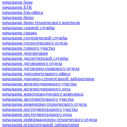
начальник базы
начальник БТК
начальник бэк-офиса
начальник бюро
начальник бюро технического контроля
начальник газовой службы
начальник гаража
начальник геодезической службы
начальник геологического отдела
начальник горного участка
начальник депозитария
начальник диспетчерской службы
начальник договорного отдела
начальник договорно-правового отдела
начальник дополнительного офиса
начальник дорожно-строительной лаборатории
начальник железнодорожного участка
начальник железнодорожного цеха
начальник животноводческого комплекса
начальник заготовительного участка
начальник инженерно-технического отдела
начальник инструментального участка
начальник инструментального цеха
начальник информационно-технического отдела
начальник испытательной лаборатории