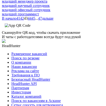
младший менеджер проекта
младший научный сотрудник
младший офисный сотрудник
младший программист
В начало
41
42
43
44
45
...
47
дальше
Сканируйте QR-код, чтобы скачать приложение
И чаты с работодателями всегда будут под рукой
HeadHunter
Размещение вакансий
Поиск по резюме
О компании
Наши вакансии
Реклама на сайте
Требования к ПО
Безопасный HeadHunter
HeadHunter API
Партнерам
Инвесторам
Каталог компаний
Поиск по вакансиям в Аскине
Сетка: соцсеть для нетворкинга