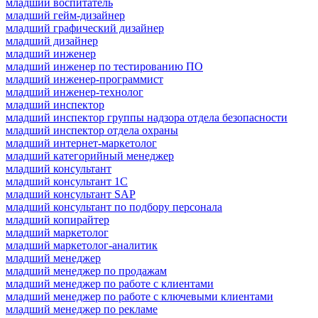
младший воспитатель
младший гейм-дизайнер
младший графический дизайнер
младший дизайнер
младший инженер
младший инженер по тестированию ПО
младший инженер-программист
младший инженер-технолог
младший инспектор
младший инспектор группы надзора отдела безопасности
младший инспектор отдела охраны
младший интернет-маркетолог
младший категорийный менеджер
младший консультант
младший консультант 1С
младший консультант SAP
младший консультант по подбору персонала
младший копирайтер
младший маркетолог
младший маркетолог-аналитик
младший менеджер
младший менеджер по продажам
младший менеджер по работе с клиентами
младший менеджер по работе с ключевыми клиентами
младший менеджер по рекламе