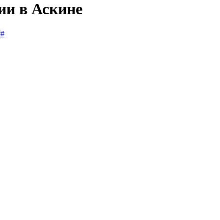
ии в Аскине
#