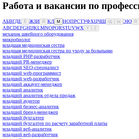
Работа и вакансии по професс
А
Б
В
Г
Д
Е
Ж
З
И
К
Л
Н
О
П
Р
С
Т
У
Ф
Х
Ц
Ч
Ш
Э
Ю
Ё
Й
М
Щ
Ы
Я
A
B
C
D
E
F
G
H
I
J
K
L
M
N
O
P
Q
R
S
T
U
V
W
X
Y
Z
механик швейного оборудования
микробиолог
младшая медицинская сестра
младшая медицинская сестра по уходу за больными
младший PHP-разработчик
младший PR-менеджер
младший SEO-специалист
младший web-программист
младший web-разработчик
младший аккаунт-менеджер
младший аналитик
младший аналитик отдела продаж
младший аудитор
младший бизнес-аналитик
младший бренд-менеджер
младший бухгалтер
младший бухгалтер по расчету заработной платы
младший веб-аналитик
младший веб-разработчик