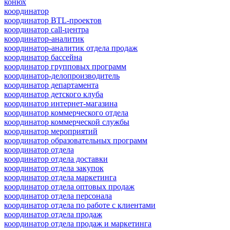
конюх
координатор
координатор BTL-проектов
координатор call-центра
координатор-аналитик
координатор-аналитик отдела продаж
координатор бассейна
координатор групповых программ
координатор-делопроизводитель
координатор департамента
координатор детского клуба
координатор интернет-магазина
координатор коммерческого отдела
координатор коммерческой службы
координатор мероприятий
координатор образовательных программ
координатор отдела
координатор отдела доставки
координатор отдела закупок
координатор отдела маркетинга
координатор отдела оптовых продаж
координатор отдела персонала
координатор отдела по работе с клиентами
координатор отдела продаж
координатор отдела продаж и маркетинга