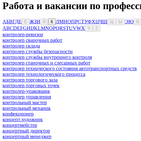
Работа и вакансии по професс
А
Б
В
Г
Д
Е
Ж
З
И
Л
М
Н
О
П
Р
С
Т
У
Ф
Х
Ц
Ч
Ш
Э
Ю
Ё
Й
К
Щ
Ы
Я
A
B
C
D
E
F
G
H
I
J
K
L
M
N
O
P
Q
R
S
T
U
V
W
X
Y
Z
контролер-ревизор
контролер сварочных работ
контролер склада
контролер службы безопасности
контролер службы внутреннего контроля
контролер станочных и слесарных работ
контролер технического состояния автотранспортных средств
контролер технологического процесса
контролер торгового зала
контролер торговых точек
контролер-упаковщик
контролер управления
контрольный мастер
контрольный механик
конфекционер
концепт-художник
концертмейстер
концертный директор
концертный менеджер