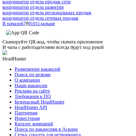
координатор отдела продаж сети
координатор отдела развития
координатор отдела региональных продаж
координатор отдела сетевых продаж
В начало
6
7
8
9
10
11
дальше
Сканируйте QR-код, чтобы скачать приложение
И чаты с работодателями всегда будут под рукой
HeadHunter
Размещение вакансий
Поиск по резюме
О компании
Наши вакансии
Реклама на сайте
Требования к ПО
Безопасный HeadHunter
HeadHunter API
Партнерам
Инвесторам
Каталог компаний
Поиск по вакансиям в Аскине
Сетка: соцсеть для нетворкинга