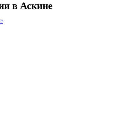
ии в Аскине
#