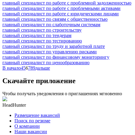
главный специалист по работе с проблемной задолженностью
главный специалист по работе с проблемными активами
главный специалист по работе с юридическими лицами
главный специалист по связям с общественностью
главный специалист по слаботочным системам
главный специалист по строительству
главный специалист по тендерам
главный специалист по тестированию
главный специалист по труду и заработной плате
главный специалист по управлению рисками
главный специалист по финансовому мониторингу
главный специалист по ценообразованию
В начало
4
5
6
7
8
9
дальше
Скачайте приложение
Чтобы получать уведомления о приглашениях мгновенно
HeadHunter
Размещение вакансий
Поиск по резюме
О компании
Наши вакансии