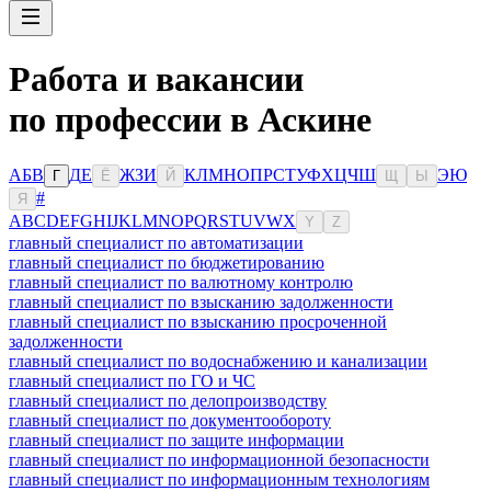
Работа и вакансии
по профессии в Аскине
А
Б
В
Д
Е
Ж
З
И
К
Л
М
Н
О
П
Р
С
Т
У
Ф
Х
Ц
Ч
Ш
Э
Ю
Г
Ё
Й
Щ
Ы
#
Я
A
B
C
D
E
F
G
H
I
J
K
L
M
N
O
P
Q
R
S
T
U
V
W
X
Y
Z
главный специалист по автоматизации
главный специалист по бюджетированию
главный специалист по валютному контролю
главный специалист по взысканию задолженности
главный специалист по взысканию просроченной
задолженности
главный специалист по водоснабжению и канализации
главный специалист по ГО и ЧС
главный специалист по делопроизводству
главный специалист по документообороту
главный специалист по защите информации
главный специалист по информационной безопасности
главный специалист по информационным технологиям