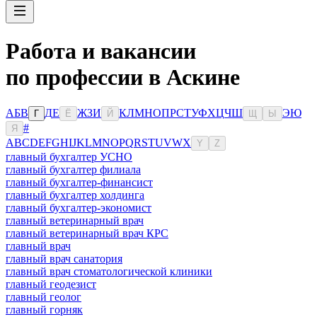
Работа и вакансии
по профессии в Аскине
А
Б
В
Д
Е
Ж
З
И
К
Л
М
Н
О
П
Р
С
Т
У
Ф
Х
Ц
Ч
Ш
Э
Ю
Г
Ё
Й
Щ
Ы
#
Я
A
B
C
D
E
F
G
H
I
J
K
L
M
N
O
P
Q
R
S
T
U
V
W
X
Y
Z
главный бухгалтер УСНО
главный бухгалтер филиала
главный бухгалтер-финансист
главный бухгалтер холдинга
главный бухгалтер-экономист
главный ветеринарный врач
главный ветеринарный врач КРС
главный врач
главный врач санатория
главный врач стоматологической клиники
главный геодезист
главный геолог
главный горняк