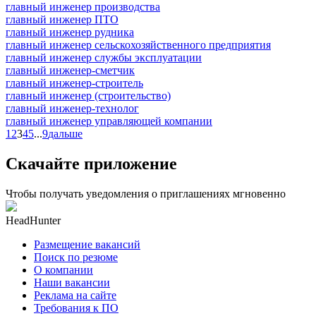
главный инженер производства
главный инженер ПТО
главный инженер рудника
главный инженер сельскохозяйственного предприятия
главный инженер службы эксплуатации
главный инженер-сметчик
главный инженер-строитель
главный инженер (строительство)
главный инженер-технолог
главный инженер управляющей компании
1
2
3
4
5
...
9
дальше
Скачайте приложение
Чтобы получать уведомления о приглашениях мгновенно
HeadHunter
Размещение вакансий
Поиск по резюме
О компании
Наши вакансии
Реклама на сайте
Требования к ПО