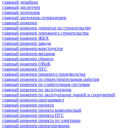
главный дизайнер
главный диспетчер
главный зоотехник
главный зоотехник-селекционер
главный инженер
главный инженер директор по строительству
главный инженер дорожного строительства
главный инженер ЖКХ
главный инженер завода
главный инженер-конструктор
главный инженер-механик
главный инженер объекта
главный инженер ОВиК
главный инженер ПГС
главный инженер пищевого производства
главный инженер по общестроительным работам
главный инженер по слаботочным системам
главный инженер по эксплуатации
главный инженер по эксплуатации зданий и сооружений
главный инженер-программист
главный инженер проекта
главный инженер проекта комплексный
главный инженер проекта ПГС
главный инженер проекта по электрике
главный инженер-проектировщик