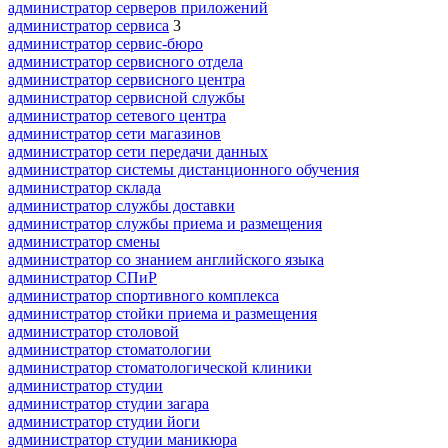
администратор серверов приложений
администратор сервиса
3
администратор сервис-бюро
администратор сервисного отдела
администратор сервисного центра
администратор сервисной службы
администратор сетевого центра
администратор сети магазинов
администратор сети передачи данных
администратор системы дистанционного обучения
администратор склада
администратор службы доставки
администратор службы приема и размещения
администратор смены
администратор со знанием английского языка
администратор СПиР
администратор спортивного комплекса
администратор стойки приема и размещения
администратор столовой
администратор стоматологии
администратор стоматологической клиники
администратор студии
администратор студии загара
администратор студии йоги
администратор студии маникюра