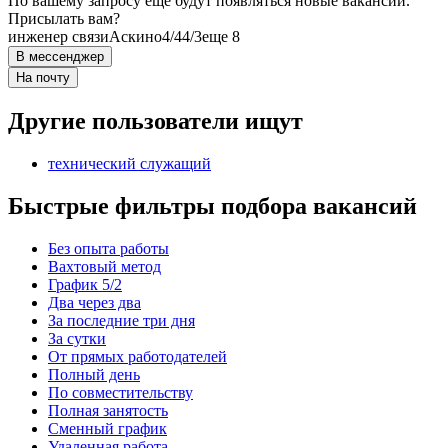
По вашему запросу ещё будут появляться новые вакансии.
Присылать вам?
инженер связи
Аскино
4/4
4/3
еще 8
В мессенджер
На почту
Другие пользователи ищут
технический служащий
Быстрые фильтры подбора вакансий
Без опыта работы
Вахтовый метод
График 5/2
Два через два
За последние три дня
За сутки
От прямых работодателей
Полный день
По совместительству
Полная занятость
Сменный график
Удаленная работа