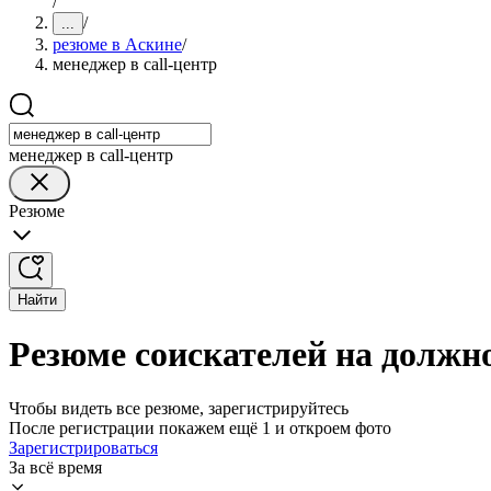
/
/
...
резюме в Аскине
/
менеджер в call-центр
менеджер в call-центр
Резюме
Найти
Резюме соискателей на должно
Чтобы видеть все резюме, зарегистрируйтесь
После регистрации покажем ещё 1 и откроем фото
Зарегистрироваться
За всё время