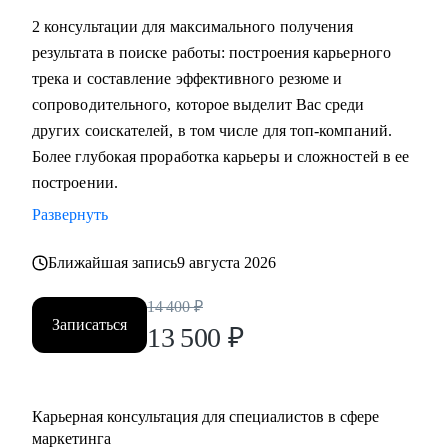
маркетинга, и в сфере маркетинга из одной отрасли в
2 консультации для максимального получения
другую
результата в поиске работы: построения карьерного
• Выявить сильные стороны, а главное, ключевую
трека и составление эффективного резюме и
ценность, за которую будут доплачивать
сопроводительного, которое выделит Вас среди
• Сформулировать карьерную цель и разработать план для
других соискателей, в том числе для топ-компаний.
ее достижения (пошаговая дорожная карта)
Более глубокая проработка карьеры и сложностей в ее
• Составить план роста до позиции директор по
построении.
маркетингу, оценить и усилить управленческие
Развернуть
компетенции
• Проведу аудит резюме и тестового задания, помогу
Ближайшая запись
9 августа 2026
упаковать достижения, составить продающее
14 400
₽
сопроводительное письмо, чтобы приглашали в компании
Записаться
13 500
₽
• Проведу репетицию собеседования, помогу
подготовиться к успешному прохождению интервью и
самопрезентации.
• Построить эффективную команду маркетинга,
Карьерная консультация для специалистов в сфере
оптимизировать процессы внутри отдела маркетинга и
маркетинга