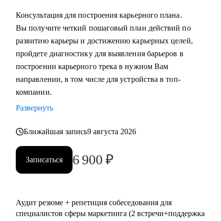
выстроить коммуникации с генеральным директором и
Консультация для построения карьерного плана.
собственниками.
Вы получите четкий пошаговый план действий по
развитию карьеры и достижению карьерных целей,
Кому могу помочь:
пройдете диагностику для выявления барьеров в
• Всем, кто хочет сменить карьерный трек и перейти в
построении карьерного трека в нужном Вам
маркетинг или развиваться в консалтинге;
направлении, в том числе для устройства в топ-
• Специалистам (Junior-Middle-Senior) и руководителям из:
компании.
- Маркетинга (брендинг, PR, digital-маркетинг, SMM,
Развернуть
копирайтинг, event-маркетинг, контент-маркетинг и пр.) и
консалтинга;
Ближайшая запись
9 августа 2026
- E-commerce;
• Директорам по направлениям: маркетинг, e-commerce,
6 900
₽
Записаться
развитие бизнеса;
• Руководителям бизнеса в построении отдела маркетинга.
Аудит резюме + репетиция собеседования для
специалистов сферы маркетинга (2 встречи+поддержка