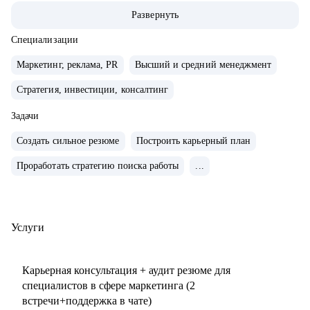
маркетингу/СМО).
Развернуть
• Обширная экспертиза в стратегическом планировании,
консалтинге, запуске новых продуктов и направлений,
Специализации
выводе и повышении узнаваемости новых брендов на
Маркетинг, реклама, PR
Высший и средний менеджмент
рынки, в том числе международные. Опыт привлечения
Стратегия, инвестиции, консалтинг
инвестиций.
• 15+ опыт найма, сформировала 5 команд с нуля. Сильная
Задачи
экспертиза в разработке и внедрении маркетинговых
Создать сильное резюме
Построить карьерный план
систем и процессов.
• Провела более 150 собеседований, более 120 менторских
Проработать стратегию поиска работы
...
сессий.
• Знаю механизмы принятия решений в отделе маркетинга
по релевантности кандидата в России, СНГ, Европе и
Услуги
странах MENA.
• Опыт работы с бизнес-моделями: B2B, B2C.
Карьерная консультация + аудит резюме для
специалистов в сфере маркетинга (2
С чем помогу:
встречи+поддержка в чате)
• Подготовиться к карьерному переходу в сферу