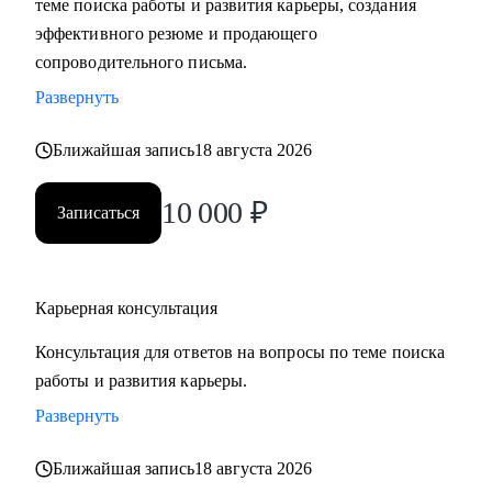
теме поиска работы и развития карьеры, создания
сложные вопросы.
эффективного резюме и продающего
• Анализировать воронку поиска на каждом этапе,
сопроводительного письма.
использовать разные каналы поиска.
Развернуть
Кому могу помочь:
Ближайшая запись
18 августа 2026
Буду полезна специалистам, экспертам, топ-менеджерам
среднего звена
10 000
₽
Записаться
при смене деятельности, перерыве в карьере, в том числе
продолжительный, поиске первой работы в таких сферах
как:
Карьерная консультация
• Административный персонал
• Управление персоналом
Консультация для ответов на вопросы по теме поиска
• Страхование
работы и развития карьеры.
• Продажи / Услуги
Развернуть
• Информационные технологии
Ближайшая запись
18 августа 2026
Мой подход в работе – не делаю за вас, делаю вместе с