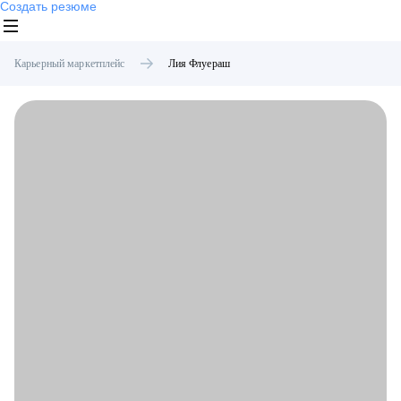
Создать резюме
Карьерный маркетплейс
Лия
Флуераш