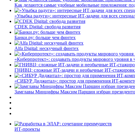
Как делаются самые удобные мобильные приложения: по
«Улыбка радуги»: интересные ИТ-задачи для всех специа
CDEK Digital: свобода развития
Банки.ру: больше чем финтех
Alfa Digital: нескучный финтех
«Киберпротект»: создавать продукты мирового уровня в
ГНИВЦ: сложные ИТ‑задачи и необычные ИТ‑стажировк
«СИБУР Диджитал»: простор для применения ИТ-компе
Замглавы Минцифры Максим Паршин избран президенто
ИТ-проекты