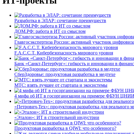
ИТ-проекты
Разработка в ЭЛАР: сочетание преимуществ
ДОМ.РФ: работа в ИТ со смыслом
Главгосэкспертиза России: активный участник цифровиз
F.A.C.C.T. Кибербезопасность мирового уровня
Банк «Санкт-Петербург»: гибкость и инновации в финан
СберЗдоровье: продуктовая разработка в медтехе
МТС: взять лучшее от стартапа и экосистемы
4 мифа об ИТ в госорганизации на примере ФБУН ЦНИИ
«Петрович-Тех»: продуктовая разработка для реального м
«Эталон»: ИТ в строительной индустрии
Продуктовая разработка в QIWI: что особенного?