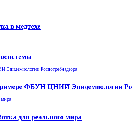
ка в медтехе
косистемы
а примере ФБУН ЦНИИ Эпидемиологии Ро
ботка для реального мира