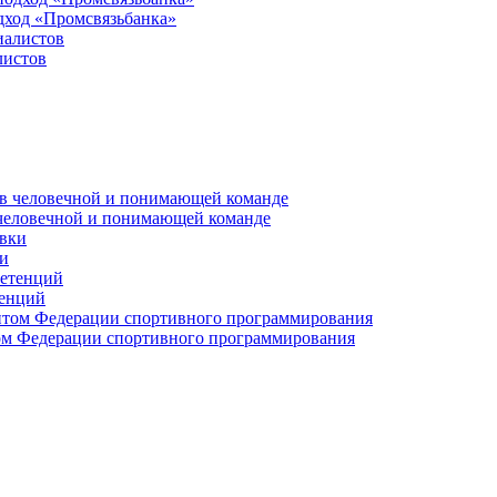
дход «Промсвязьбанка»
листов
 человечной и понимающей команде
и
тенций
м Федерации спортивного программирования