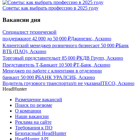
Советы: как выбрать профессию в 2025 году
Вакансии дня
Специалист технической
поддержки
от
42 000
до
50 000
₽
Джинезис, Аскино
Клиентский менеджер розничного бизнеса
от
50 000
₽
Банк
ВТБ (ПАО), Аскино
Торговый представитель
от
85 000
₽
КДВ Групп, Аскино
Представитель Т-Банка
от
10 500
₽
Т-Банк, Аскино
Менеджер по работе с клиентами в отделении
банка
от
50 000
₽
БАНК УРАЛСИБ, Аскино
Водитель грузового транспорта
з/п не указана
ITECO, Аскино
HeadHunter
Размещение вакансий
Поиск по резюме
О компании
Наши вакансии
Реклама на сайте
Требования к ПО
Безопасный HeadHunter
HeadHunter API