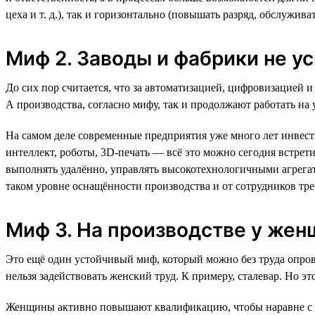
цеха и т. д.), так и горизонтально (повышать разряд, обслужив
Миф 2. Заводы и фабрики не у
До сих пор считается, что за автоматизацией, цифровизацией
А производства, согласно мифу, так и продолжают работать н
На самом деле современные предприятия уже много лет инвес
интеллект, роботы, 3D-печать — всё это можно сегодня встрет
выполнять удалённо, управлять высокотехнологичными агрегат
таком уровне оснащённости производства и от сотрудников тр
Миф 3. На производстве у же
Это ещё один устойчивый миф, который можно без труда опрове
нельзя задействовать женский труд. К примеру, сталевар. Но 
Женщины активно повышают квалификацию, чтобы наравне с м