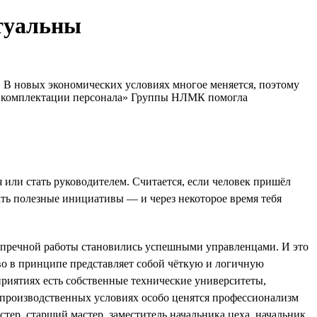
ктуальны
л. В новых экономических условиях многое меняется, поэтому
 по комплектации персонала» Группы НЛМК помогла
или стать руководителем. Считается, если человек пришёл
игать полезные инициативы — и через некоторое время тебя
езупречной работы становились успешными управленцами. И это
во в принципе представляет собой чёткую и логичную
приятиях есть собственные технические университеты,
производственных условиях особо ценятся профессионализм
тер, старший мастер, заместитель начальника цеха, начальник