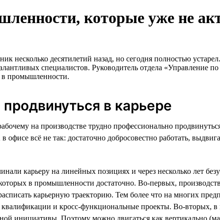
шленности, которые уже не а
ник несколько десятилетий назад, но сегодня полностью устаре
я талантливых специалистов. Руководитель отдела «Управление
е в промышленности.
о продвинуться в карьере
абочему на производстве трудно профессионально продвинуться 
 А в офисе всё не так: достаточно добросовестно работать, выдв
ачинали карьеру на линейных позициях и через несколько лет б
, которых в промышленности достаточно. Во-первых, производст
 расписать карьерную траекторию. Тем более что на многих пред
квалификации и кросс-функциональные проекты. Во-вторых, в 
чной инициативы. Поэтому можно двигаться как вертикально (мас