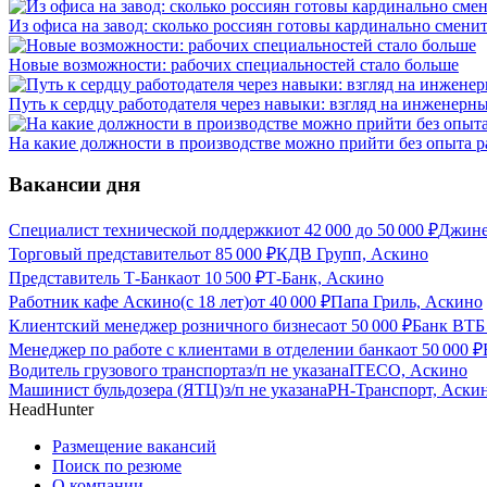
Из офиса на завод: сколько россиян готовы кардинально сменит
Новые возможности: рабочих специальностей стало больше
Путь к сердцу работодателя через навыки: взгляд на инженерн
На какие должности в производстве можно прийти без опыта 
Вакансии дня
Специалист технической поддержки
от
42 000
до
50 000
₽
Джине
Торговый представитель
от
85 000
₽
КДВ Групп, Аскино
Представитель Т-Банка
от
10 500
₽
Т-Банк, Аскино
Работник кафе Аскино(с 18 лет)
от
40 000
₽
Папа Гриль, Аскино
Клиентский менеджер розничного бизнеса
от
50 000
₽
Банк ВТБ
Менеджер по работе с клиентами в отделении банка
от
50 000
₽
Водитель грузового транспорта
з/п не указана
ITECO, Аскино
Машинист бульдозера (ЯТЦ)
з/п не указана
РН-Транспорт, Аски
HeadHunter
Размещение вакансий
Поиск по резюме
О компании