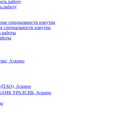
ь работу
ые специальности изнутри
работы
зис, Аскино
 (ПАО), Аскино
БАНК УРАЛСИБ, Аскино
но