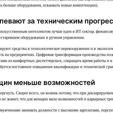
ать больше оборудования, осваивать новые компетенции).
спевают за техническим прогре
 и искусственным интеллектом лучше идти в ИТ-сектор, финансо
а устаревшем оборудовании и ручном управлении.
тируют средства в технологическое перевооружение и в эколог
ить на предприятиях. Цифровая трансформация производства поз
ами из комфортных диспетчерских, сокращать время работы и в 
ебуется постоянное повышение квалификации и технической гра
нщин меньше возможностей
ргнуть. Скорее всего, он возник потому, что при декларируемом
это не значит, что для женщин мало возможностей и карьерных т
ужчинами занимать должности с высокими зарплатами, перспек