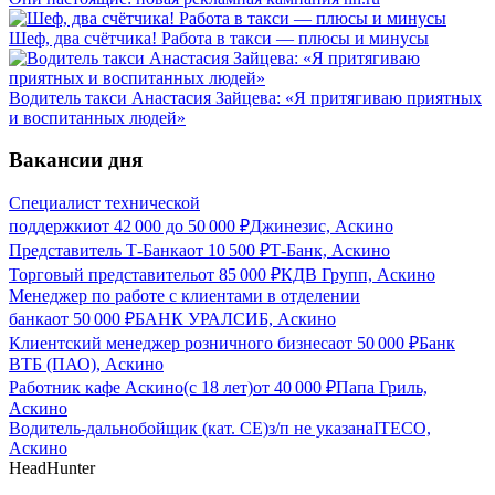
Шеф, два счётчика! Работа в такси — плюсы и минусы
Водитель такси Анастасия Зайцева: «Я притягиваю приятных
и воспитанных людей»
Вакансии дня
Специалист технической
поддержки
от
42 000
до
50 000
₽
Джинезис, Аскино
Представитель Т-Банка
от
10 500
₽
Т-Банк, Аскино
Торговый представитель
от
85 000
₽
КДВ Групп, Аскино
Менеджер по работе с клиентами в отделении
банка
от
50 000
₽
БАНК УРАЛСИБ, Аскино
Клиентский менеджер розничного бизнеса
от
50 000
₽
Банк
ВТБ (ПАО), Аскино
Работник кафе Аскино(с 18 лет)
от
40 000
₽
Папа Гриль,
Аскино
Водитель-дальнобойщик (кат. CE)
з/п не указана
ITECO,
Аскино
HeadHunter