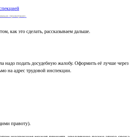
амках проверки».
ом, как это сделать, рассказываем дальше.
ала надо подать досудебную жалобу. Оформить её лучше через
ьмо на адрес трудовой инспекции.
щими правоту).
этом инспекция может принять апелляцию позже этого срока,