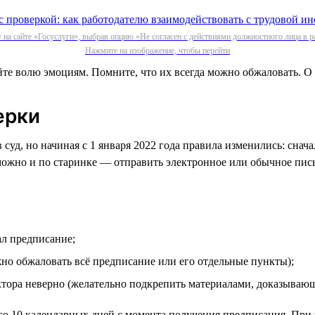
 на сайте «Госуслуги», выбрав опцию «Не согласен с действиями должностного лица в р
Нажмите на изображение, чтобы перейти
йте волю эмоциям. Помните, что их всегда можно обжаловать. О т
ерки
суд, но начиная с 1 января 2022 года правила изменились: снач
можно и по старинке — отправить электронное или обычное пис
ал предписание;
жно обжаловать всё предписание или его отдельные пункты);
ктора неверно (желательно подкрепить материалами, доказываю
го 10 календарных дней с момента получения предписания. При 