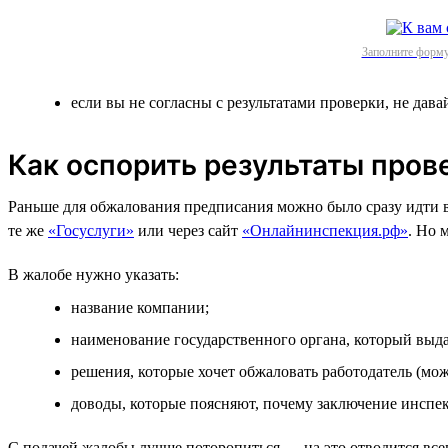
Заполните форму
если вы не согласны с результатами проверки, не дава
Как оспорить результаты пров
Раньше для обжалования предписания можно было сразу идти в 
те же
«Госуслуги»
или через сайт
«Онлайнинспекция.рф»
. Но 
В жалобе нужно указать:
название компании;
наименование государственного органа, который выд
решения, которые хочет обжаловать работодатель (мо
доводы, которые поясняют, почему заключение инспе
С подачей жалобы лучше поторопиться — на это отводится все