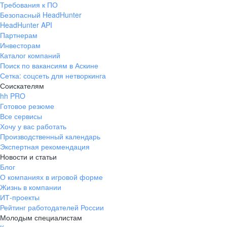
Требования к ПО
pr@ural.hh.ru
Безопасный HeadHunter
HeadHunter API
Краснодар
Партнерам
Инвесторам
ул. Янковского, д. 169, 7 этаж,
Каталог компаний
706 каб.
Поиск по вакансиям в Аскине
+7 861 205-55-57
Сетка: соцсеть для нетворкинга
pr@krd.hh.ru
Соискателям
hh PRO
Готовое резюме
Владивосток
Все сервисы
пер. Ланинский д. 4, офис 3.4
Хочу у вас работать
Производственный календарь
+7 423 202-33-28
Экспертная рекомендация
pr@dv.hh.ru
Новости и статьи
Блог
Новосибирск
О компаниях в игровой форме
Жизнь в компании
ул. Большевистская, д. 35,
ИТ-проекты
помещение 21
Рейтинг работодателей России
+7 383 207-94-64
Молодым специалистам