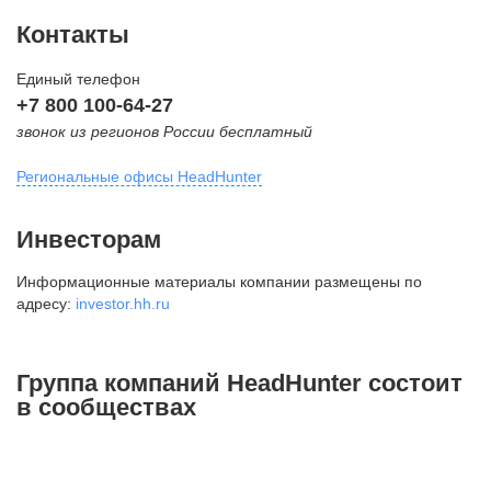
Контакты
Единый телефон
+7 800 100-64-27
звонок из регионов России бесплатный
Региональные офисы HeadHunter
Москва
Инвесторам
внутригородская территория
Информационные материалы компании размещены по
Муниципальный округ Тверской,
адресу:
investor.hh.ru
2-я Брестская ул., д. 48,
помещение 25
+7 495 974-64-27
Группа компаний HeadHunter состоит
+7 495 980-64-27
в сообществах
+7 495 134-92-24
press@hh.ru