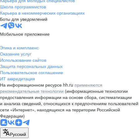
Карьера для молодых специалистов
pr@nsk.hh.ru
Школа программистов
Карьера в некоммерческих организациях
Минск
Боты для уведомлений
пр-т Дзержинского, д. 57,
10 этаж, помещение 45-1
Мобильное приложение
+375 (17)
336-03-02
Этика и комплаенс
pr@rabota.by
Оказание услуг
Использование сайтов
Алматы
Защита персональных данных
Пользовательское соглашение
пр. Абая, д. 151, БЦ Алатау,
ИТ аккредитация
12 этаж, офис 1209
На информационном ресурсе hh.ru
применяются
+7 727 232-13-13
рекомендательные технологии
(информационные технологии
pr@headhunter.com.kz
предоставления информации на основе сбора, систематизации
и анализа сведений, относящихся к предпочтениям пользователей
сети «Интернет», находящихся на территории Российской
Федерации)
Русский