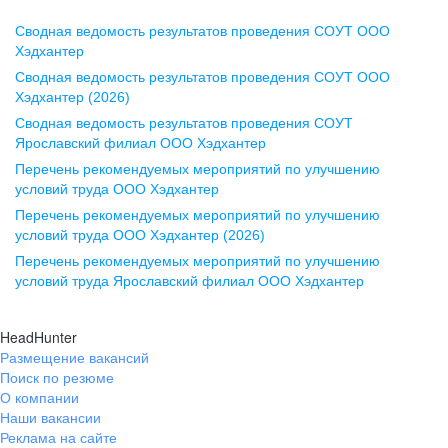
Сводная ведомость результатов проведения СОУТ ООО
Воронеж
Хэдхантер
Сводная ведомость результатов проведения СОУТ ООО
ул. Комиссаржевской, д. 10,
Хэдхантер (2026)
офис 1212
Сводная ведомость результатов проведения СОУТ
+7 473 280-05-05
Ярославский филиал ООО Хэдхантер
pr@vrn.hh.ru
Перечень рекомендуемых мероприятий по улучшению
условий труда ООО Хэдхантер
Казань
Перечень рекомендуемых мероприятий по улучшению
ул. Спартаковская, д. 2А, этаж 3,
условий труда ООО Хэдхантер (2026)
помещение 15
Перечень рекомендуемых мероприятий по улучшению
условий труда Ярославский филиал ООО Хэдхантер
+7 843 212-12-50
pr@kzn.hh.ru
HeadHunter
Размещение вакансий
Екатеринбург
Поиск по резюме
ул. Боевых Дружин, стр. 20,
О компании
5 этаж, офис 505, 521
Наши вакансии
Реклама на сайте
+7 343 226-79-99